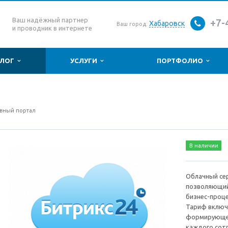
Ваш надёжный партнер
+7-
Хабаровск
Ваш город:
и проводник в интернете
АЛОГ
УСЛУГИ
ПОРТФОЛИО
ивный портал
В наличии
Облачный се
позволяющий
бизнес-проц
Тариф включа
формирующей
каждого сот