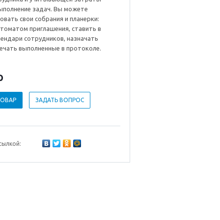
ыполнение задач. Вы можете
вать свои собрания и планерки:
томатом приглашения, ставить в
лендари сотрудников, назначать
ечать выполненные в протоколе.
р
ТОВАР
ЗАДАТЬ ВОПРОС
сылкой: