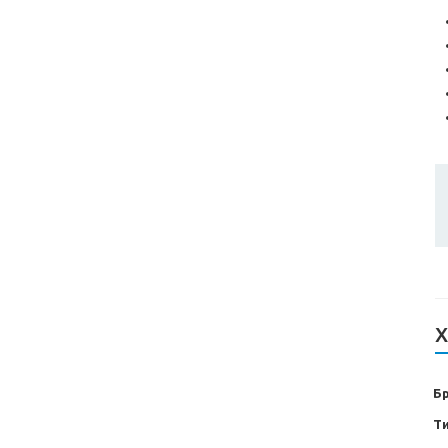
Х
Б
Т