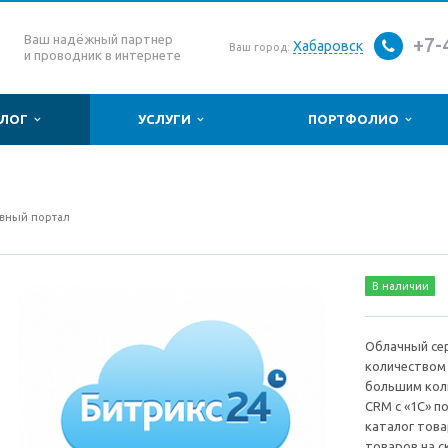
Ваш надёжный партнер
+7-
Хабаровск
Ваш город:
и проводник в интернете
АЛОГ
УСЛУГИ
ПОРТФОЛИО
ивный портал
В наличии
Облачный сер
количеством
большим кол
CRM с «1С» 
каталог това
товаров на с