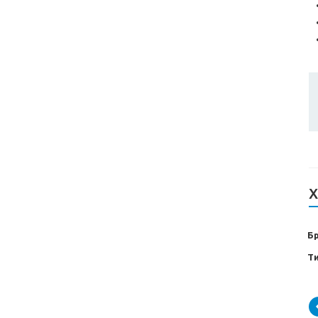
Х
Б
Т